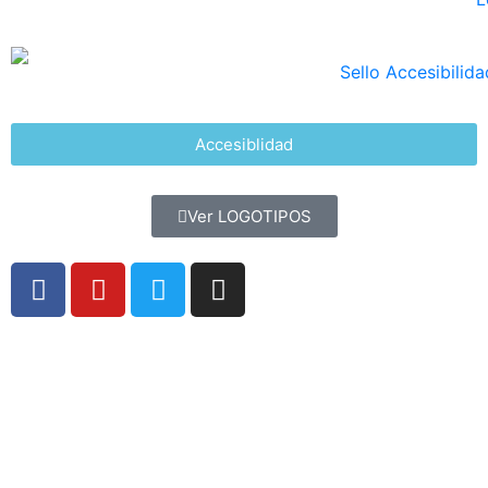
Accesiblidad
Ver LOGOTIPOS
FUNDACIÓN CANARIA
HOGAR SANTA RITA
Carretera Gral. Las Dehesas, 127
Puerto de la Cruz – TENERIFE
Islas Canarias – ESPAÑA