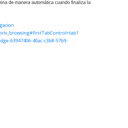
mina de manera automática cuando finaliza la
egacion
_priv_browsing#firstTabControl=tab1
t-edge-63947406-40ac-c3b8-57b9-