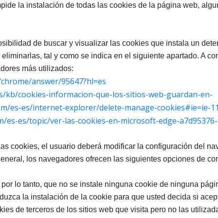
mpide la instalación de todas las cookies de la página web, alg
sibilidad de buscar y visualizar las cookies que instala un dete
 eliminarlas, tal y como se indica en el siguiente apartado. A 
dores más utilizados:
m/chrome/answer/95647?hl=es
es/kb/cookies-informacion-que-los-sitios-web-guardan-en-
om/es-es/internet-explorer/delete-manage-cookies#ie=ie-1
om/es-es/topic/ver-las-cookies-en-microsoft-edge-a7d9537
 las cookies, el usuario deberá modificar la configuración del na
eneral, los navegadores ofrecen las siguientes opciones de conf
por lo tanto, que no se instale ninguna cookie de ninguna pági
uzca la instalación de la cookie para que usted decida si acept
s de terceros de los sitios web que visita pero no las utilizada