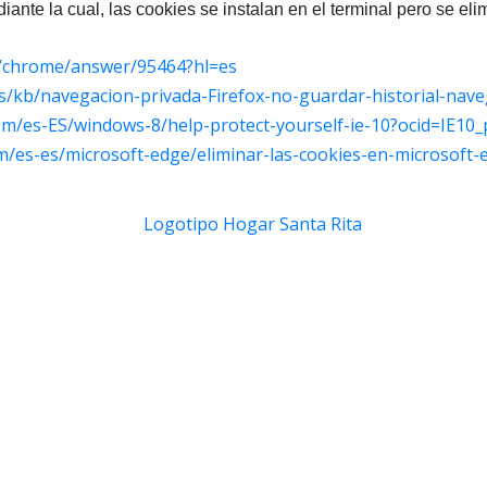
nte la cual, las cookies se instalan en el terminal pero se eli
m/chrome/answer/95464?hl=es
es/kb/navegacion-privada-Firefox-no-guardar-historial-nav
com/es-ES/windows-8/help-protect-yourself-ie-10?ocid=IE10
om/es-es/microsoft-edge/eliminar-las-cookies-en-microsof